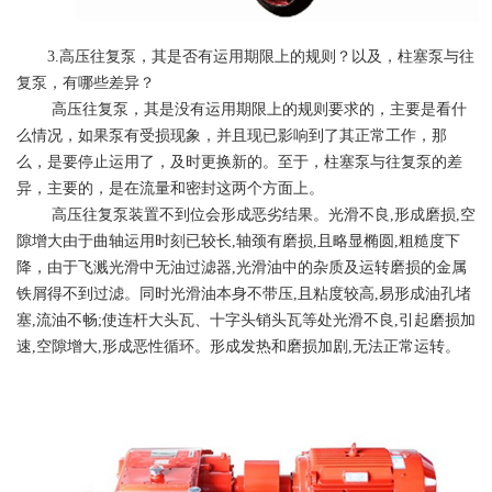
3.高压往复泵，其是否有运用期限上的规则？以及，柱塞泵与往
复泵，有哪些差异？
高压往复泵，其是没有运用期限上的规则要求的，主要是看什
么情况，如果泵有受损现象，并且现已影响到了其正常工作，那
么，是要停止运用了，及时更换新的。至于，柱塞泵与往复泵的差
异，主要的，是在流量和密封这两个方面上。
高压往复泵装置不到位会形成恶劣结果。光滑不良,形成磨损,空
隙增大由于曲轴运用时刻已较长,轴颈有磨损,且略显椭圆,粗糙度下
降，由于飞溅光滑中无油过滤器,光滑油中的杂质及运转磨损的金属
铁屑得不到过滤。同时光滑油本身不带压,且粘度较高,易形成油孔堵
塞,流油不畅;使连杆大头瓦、十字头销头瓦等处光滑不良,引起磨损加
速,空隙增大,形成恶性循环。形成发热和磨损加剧,无法正常运转。