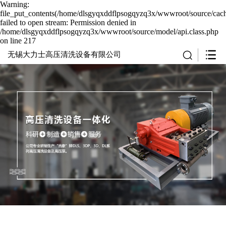
Warning:
file_put_contents(/home/dlsgyqxddflpsogqyzq3x/wwwroot/source/cach
failed to open stream: Permission denied in
/home/dlsgyqxddflpsogqyzq3x/wwwroot/source/model/api.class.php
on line 217
无锡大力士高压清洗设备有限公司