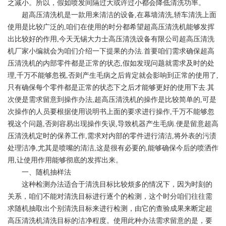
之减小。所以，假如喷发间隔过大或许过小都会降低清洗功率。
超高压清洗机
是一款用来清洁的设备,在幕墙清洗,轿车清洗上面
使用是比较广泛的,咱们在使用的时分都希望超高压清洗机能够发挥
出比较好的作用,今天无锡大力士高压清洗设备有限公司超高压清洗
机厂家小编就会为咱们介绍一下提果的办法.首要咱们需求确保超高
压清洗机的内部零件都是正常的状态,假如发现问题就需求及时的处
理,千万不能够忽视,否则产生毛病之后肯定就会影响到正常的使用了,
只有确保每个零件都是正常的状态下之后才能够更好的使用下去.其
次便是需求留意到操作办法,超高压清洗机的操作是比较简单的,可是
次操作的人员要根据使用说明书上面的要求进行操作,千万不能够忽
视这个问题,否则容易出现操作失误,导致机器产生毛病.便是留意超高
压清洗机定时的保养工作,需求对内部的零件进行清洁,将外表的污渍
处理洁净,尤其是喷嘴的清洁,这是很有必要的,能够确保今后的喷洒作
用,让使用作用能够彻底的发挥出来。
一、随机抽样法
这种检测办法适合于清洗目标比较烦多的情况下，因为时刻的
关系，咱们不能对清洗目标进行逐个的检测，这个时分咱们往往需
求随机抽取出个别清洗目标来进行检测，由它的查验成果来断定超
高压清洗机清洗目标的洁净程度。使用此种办法需求留意的是，要