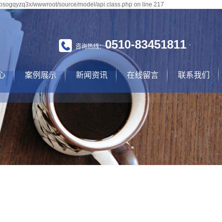
lpsogqyzq3x/wwwroot/source/model/api.class.php on line 217
0510-83451811
咨询热线：
心
案例展示
新闻资讯
在线留言
联系我们
洗机
案例展示
公司新闻
联系我们
磷泵
行业资讯
除线
技术资讯
泵
洗机
清洗机
构