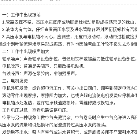
一：工作中出现振荡
1.管路支撑不稳，
高压水泵
底座或地脚螺栓松动是形成振荡常见的缘由
2.液体内有气体，仔细查看高压水泵及进水管路各密封面衔接螺栓有否
3.高压水泵与电机轴不同心，应调整，用皮带滚动时，滚动带过松或接
损或个别叶轮流道堵塞易形成振荡，有时也因轴弯曲工叶轮不良失去均衡
二：工作中出现噪声加大
轴承噪声：声源轴承设备部位，普通用铁棒或螺丝刀抵住轴承设备部位
电机噪声：普通是尖啸声，只能改换电动机。
气蚀噪声：声源在泵腔内，噼啪劈啪声。
三。电机发烫
电机外壁发烫，或许超电流工作，可关小出口阀门，调整到额定电流内
滚动零件出现摩擦，摩擦阻力加大，也或许超电流使电机发烫应停机查
电机轴承处发热，或许轴承缺油或损坏，需维修或改换轴承。
工作电压过低，查看电路调整电压。
空常与另一种现象叫做空气夹藏混杂。空气卷吸时产生空气允许进入高
高压水泵的流量和引起损坏的层流流转过高压水泵的振荡。
发动后不出水：泵内有空气或进水管积气，或是底阀关闭不严灌引水不