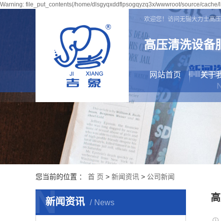
Warning: file_put_contents(/home/dlsgyqxddflpsogqyzq3x/wwwroot/source/cache/li
欢迎您！访问无锡大力士高压
高压清洗设备
网站首页
关于
公司
营业
资质
检测
您当前的位置 ：
首 页
>
新闻资讯
>
公司新闻
N
高
新闻资讯
News