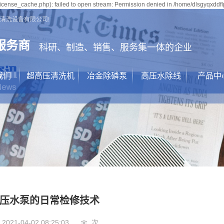
cense_cache.php): failed to open stream: Permission denied in /home/dlsgyqxddf
清洗设备有限公司!
服务商
科研、制造、销售、服务集一体的企业
我们
超高压清洗机
冶金除磷泵
高压水除线
产品中
简介
超高压清
执照
冶金除
荣誉
高压水
设备
高压
高压清
道路标线
压水泵的日常检修技术
执行机
2021-04-02 08:25:03
次