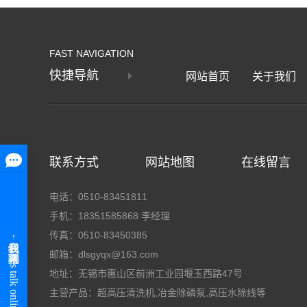
FAST NAVIGATION
快捷导航
网站首页
关于我们
联系方式
网站地图
在线留言
电话：0510-83451811
手机：18351585868 李经理
传真：0510-83450385
邮箱：dlsgyqx@163.com
地址：无锡市惠山区前洲工业园堰玉西路47号
主营产品：
超高压清洗机,冶金除磷泵,高压水除线
等