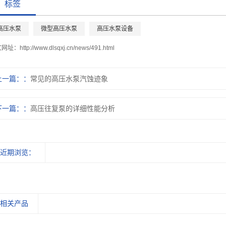
标签
高压水泵
微型高压水泵
高压水泵设备
文网址：
http://www.dlsqxj.cn/news/491.html
上一篇：
常见的高压水泵汽蚀迹象
下一篇：
高压往复泵的详细性能分析
近期浏览：
相关产品