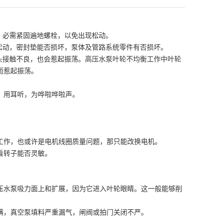
，必需紧固遍地螺栓，以免出现松动。
松动，密封垫能否损坏，泵体及管路系统零件有否损坏。
头接触不良，也会惹起振荡。高压水泵叶轮不均衡工作中叶轮
而惹起振荡。
，用耳听，为哗啦哗啦声。
工作，也或许是电机线圈质量问题，那只能改换电机。
看转子能否灵敏。
压水泵吸力面上和扩展，因为它进入叶轮眼睛。这一般能够削
满，真空泵填料严重漏气，闸阀或拍门关闭不严。