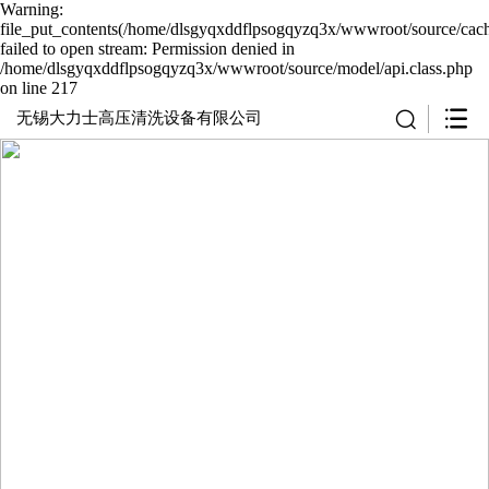
Warning:
file_put_contents(/home/dlsgyqxddflpsogqyzq3x/wwwroot/source/cach
failed to open stream: Permission denied in
/home/dlsgyqxddflpsogqyzq3x/wwwroot/source/model/api.class.php
on line 217
无锡大力士高压清洗设备有限公司